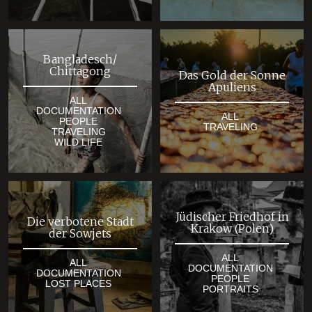
Bangladesch/
Chittagong
Das Gold der Sonne
Apuliens
ALL
DOCUMENTATION
ALL
PEOPLE
TRAVELING
TRAVELING
WILD LIFE
Jüdischer Friedhof in
Die verbotene Stadt
Krakow (Polen)
der Sowjets
ALL
ALL
DOCUMENTATION
DOCUMENTATION
PEOPLE
LOST PLACES
PORTRAITS