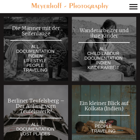
Primär-
Navigation
Die Männer mit der
Wanderarbeiter und
Seifenlauge
ihre Kinder
ALL
ALL
DOCUMENTATION
CHILD LABOUR
INDIEN
DOCUMENTATION
LIFESTYLE
INDIEN
PEOPLE
KINDERARBEIT
TRAVELING
Berliner Teufelsberg –
Ein kleiner Blick auf
Der Anfang vom
Kolkata (Indien)
Teufelswerk?
ALL
ALL
PEOPLE
DOCUMENTATION
TRAVELING
LOST PLACES